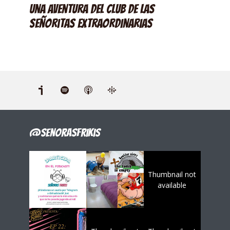
Una aventura del Club de las
Señoritas Extraordinarias
@senorasfrikis
Thumbnail not
available